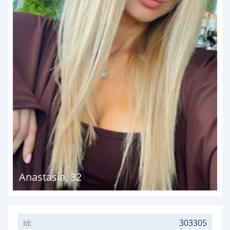
Anastasia
,
32
303305
Id: