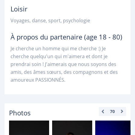
Loisir
Voyages, danse, sport, psychologie
À propos du partenaire
(age 18 - 80)
Je cherche un homme qui me cherche :) Je
cherche quelqu'un qui m'aimera et dont je
prendrai soin ! J'aimerais que nous soyons des
amis, des âmes sœurs, des compagnons et des
amoureux PASSIONNÉS.
Photos
70