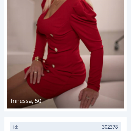
Innessa
,
50
302378
Id: