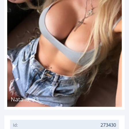
Natalia
,
33
273430
Id: