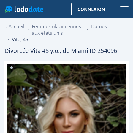
CONNEXION
d'Accueil
Femmes ukrainiennes
Dames
aux etats unis
Vita, 45
Divorcée
Vita
45
y.o., de
Miami
ID 254096