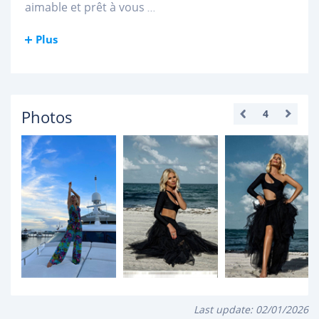
aimable et prêt à vous
...
Plus
Photos
4
Last update:
02/01/2026