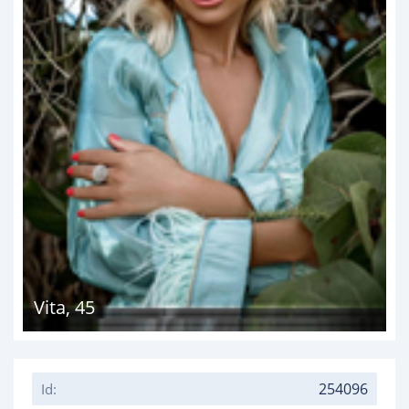
Vita
,
45
254096
Id: