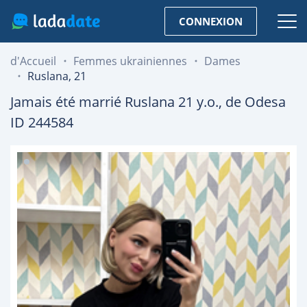
CONNEXION
d'Accueil
Femmes ukrainiennes
Dames
Ruslana, 21
Jamais été marrié
Ruslana
21
y.o., de
Odesa
ID 244584