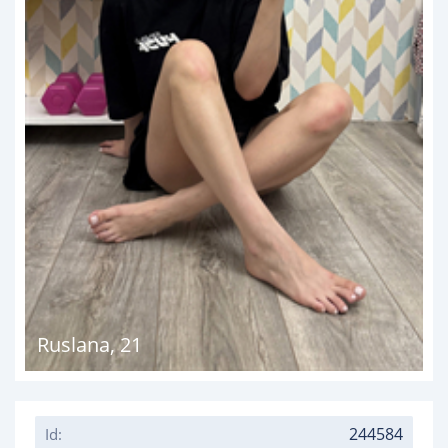
Ruslana
,
21
244584
Id: