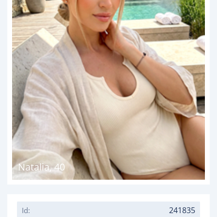
Natalia
,
40
241835
Id: