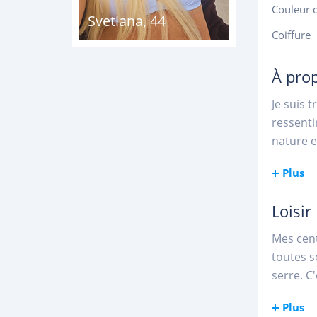
Couleur 
Svetlana
,
44
Coiffure
À pro
Je suis 
ressenti
nature et
Plus
Loisir
Mes cent
toutes s
serre. C
Plus