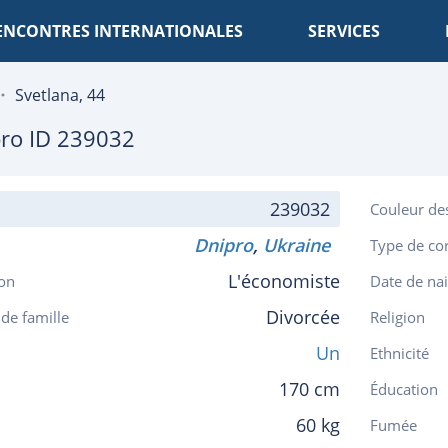
ENCONTRES INTERNATIONALES
SERVICES
Svetlana, 44
ro
ID 239032
239032
Couleur de
Dnipro
,
Ukraine
Type de co
L'économiste
on
Date de na
Divorcée
 de famille
Religion
Un
Ethnicité
170 cm
Éducation
60 kg
Fumée