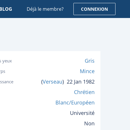
BLOG
Déjà le membre?
CONNEXION
Gris
s yeux
Mince
rps
(
Verseau
)
22 Jan 1982
issance
Chrétien
Blanc/Européen
Université
Non