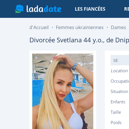
LES FIANCÉES
R
d'Accueil
Femmes ukrainiennes
Dames
Divorcée
Svetlana
44
y.o., de
Dnip
Id:
Location
Occupati
Situation
Enfants
Taille
Poids