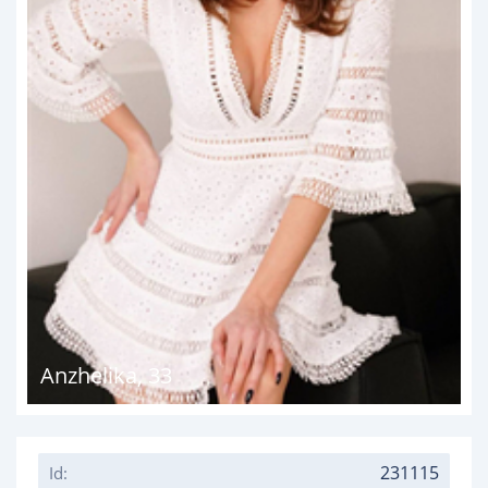
Anzhelika
,
33
231115
Id: