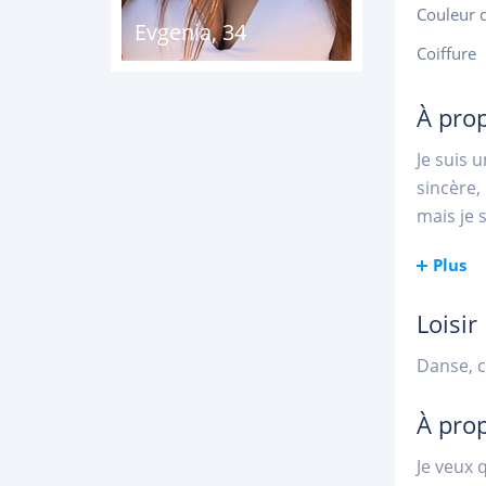
Couleur 
Evgenia
,
34
Coiffure
À pro
Je suis 
sincère,
mais je 
Plus
Loisir
Danse, c
À pro
Je veux 