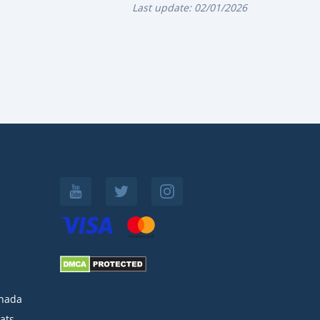
Last update:
02/01/2026
:
nada
ats-