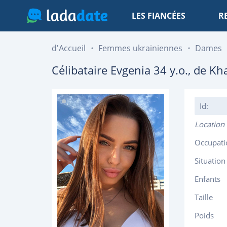
LES FIANCÉES
R
d'Accueil
Femmes ukrainiennes
Dames
Célibataire
Evgenia
34
y.o., de
Kha
Id:
Location
Occupati
Situation
Enfants
Taille
Poids