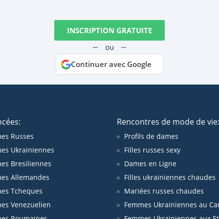
INSCRIPTION GRATUITE
ou
Continuer avec Google
ncées:
Rencontres de mode de vie
es Russes
Profils de dames
es Ukrainiennes
Filles russes sexy
s Bresiliennes
Dames en Ligne
es Allemandes
Filles ukrainiennes chaudes
es Tcheques
Mariées russes chaudes
es Venezuelien
Femmes Ukrainiennes au Ca
es Roumaines
Femmes Ukrainiennes aux Et