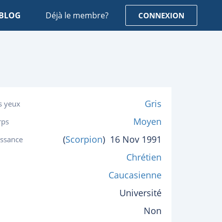
BLOG
Déjà le membre?
CONNEXION
Gris
s yeux
Moyen
rps
(
Scorpion
)
16 Nov 1991
issance
Chrétien
Caucasienne
Université
Non