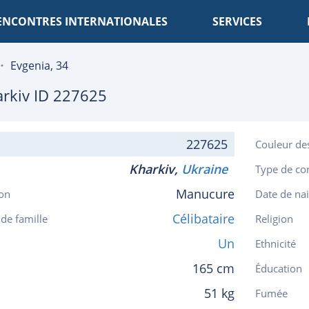
ENCONTRES INTERNATIONALES
SERVICES
Evgenia, 34
rkiv
ID 227625
227625
Couleur de
Kharkiv,
Ukraine
Type de co
Manucure
on
Date de na
Célibataire
 de famille
Religion
Un
Ethnicité
165 cm
Éducation
51 kg
Fumée