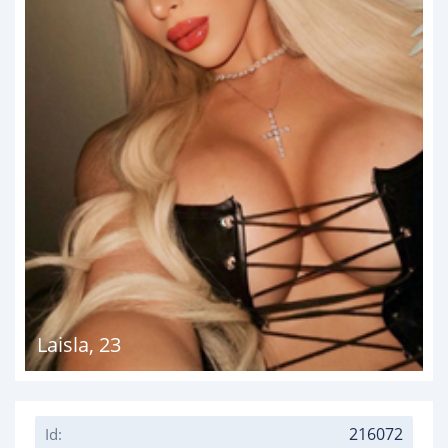
Laisla
,
23
216072
Id: