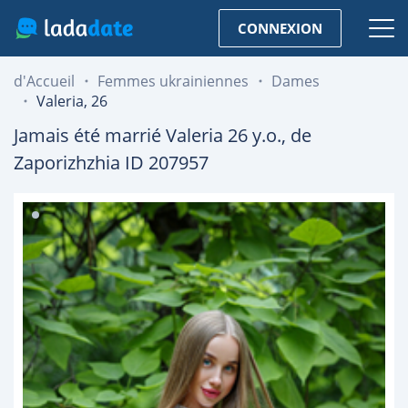
CONNEXION
d'Accueil
Femmes ukrainiennes
Dames
Valeria, 26
Jamais été marrié
Valeria
26
y.o., de
Zaporizhzhia
ID 207957