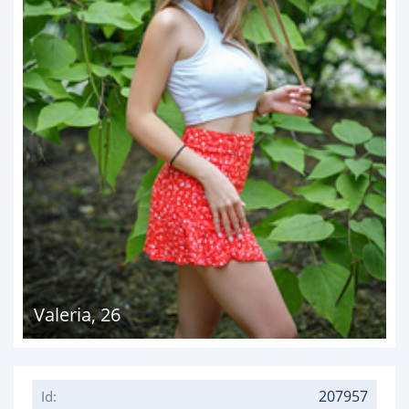
Valeria
,
26
207957
Id: