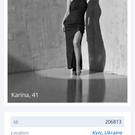
Karina
,
41
206813
Id:
Kyiv
,
Ukraine
Location