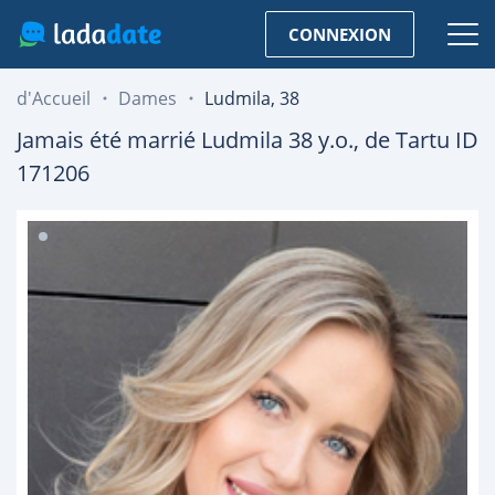
CONNEXION
d'Accueil
Dames
Ludmila, 38
Jamais été marrié
Ludmila
38
y.o., de
Tartu
ID
171206