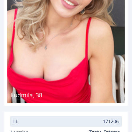
Ludmila
,
38
171206
Id: