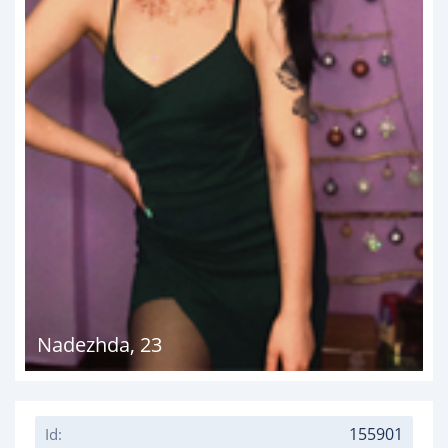
Nadezhda
,
23
155901
Id: