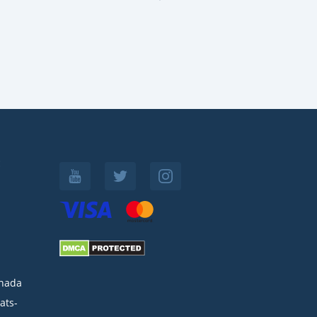
:
nada
ats-