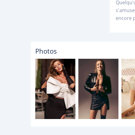
Quelqu'u
s'amuser
encore p
Photos