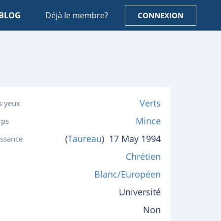
BLOG
Déjà le membre?
CONNEXION
Verts
s yeux
Mince
rps
(
Taureau
)
17 May 1994
issance
Chrétien
Blanc/Européen
Université
Non