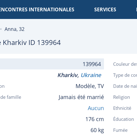
ENCONTRES INTERNATIONALES
SERVICES
Anna, 32
e
Kharkiv
ID 139964
139964
Couleur de
Kharkiv,
Ukraine
Type de co
Modèle, TV
on
Date de na
Jamais été marrié
 de famille
Religion
Aucun
Ethnicité
176 cm
Éducation
60 kg
Fumée