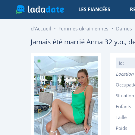
LES FIANCÉES
R
d'Accueil
Femmes ukrainiennes
Dames
Jamais été marrié
Anna
32
y.o., d
Id:
Location
Occupati
Situation
Enfants
Taille
Poids