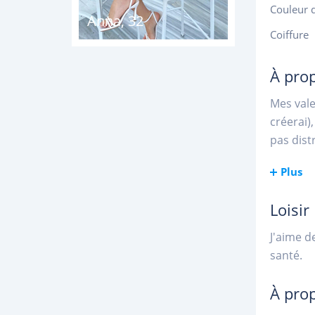
Couleur 
Anna
,
32
Coiffure
À pro
Mes vale
créerai)
pas dist
Plus
Loisir
J'aime d
santé.
À pro