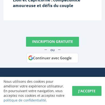
amoureuse et défis du couple
INSCRIPTION GRATUITE
ou
Continuer avec Google
Nous utilisons des cookies pour
À propos de nous
Les fiancées:
améliorer votre expérience utilisateur.
J'ACCEPTE
En poursuivant votre navigation, vous
Termes
Femmes Russes
acceptez nos cookies et acceptez notre
politique de confidentialité
.
Facturation
Femmes Ukrainiennes