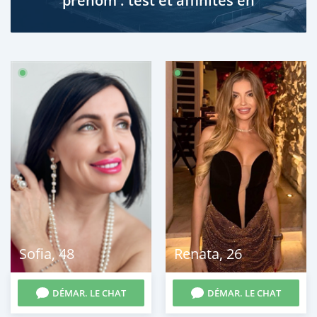
prénom : test et affinités en
amour
Sofia
,
48
Renata
,
26
DÉMAR. LE CHAT
DÉMAR. LE CHAT