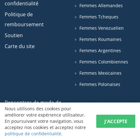
confidentialité
Femmes Allemandes
Politique de
Femmes Tcheques
remboursement
Femmes Venezuelien
Soutien
Femmes Roumaines
Carte du site
Femmes Argentines
Femmes Colombiennes
Femmes Mexicaines
Femmes Polonaises
Rencontres de mode de
Nous utilisons des cookies pour
vie:
améliorer votre expérience utilisateur.
J'ACCEPTE
En poursuivant votre navigation, vous
Profils de dames
acceptez nos cookies et acceptez notre
politique de confidentialité
.
Filles russes sexy