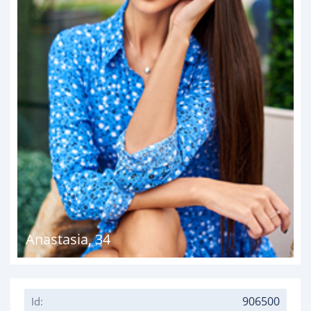
Anastasia
,
34
906500
Id: