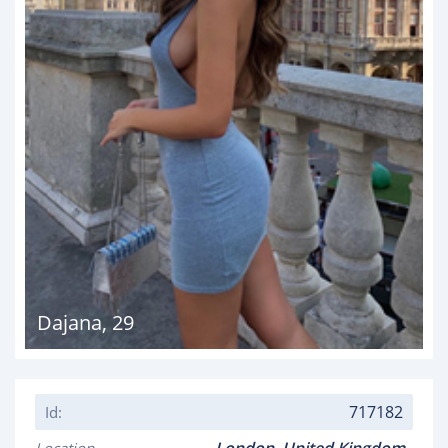
Dajana
,
29
717182
Id: