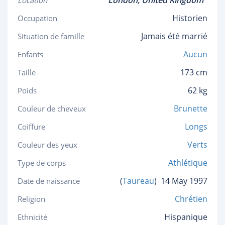
London,
United Kingdom
Location
Historien
Occupation
Jamais été marrié
Situation de famille
Aucun
Enfants
173 cm
Taille
62 kg
Poids
Brunette
Couleur de cheveux
Longs
Coiffure
Verts
Couleur des yeux
Athlétique
Type de corps
(
Taureau
)
14 May 1997
Date de naissance
Chrétien
Religion
Hispanique
Ethnicité