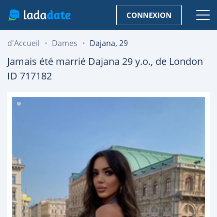
CONNEXION
d'Accueil
Dames
Dajana, 29
Jamais été marrié
Dajana
29
y.o., de
London
ID 717182