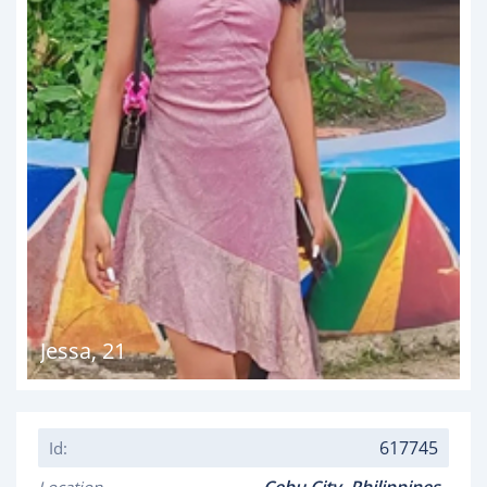
Jessa
,
21
617745
Id: