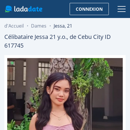
CONNEXION
d'Accueil
Dames
Jessa, 21
Célibataire
Jessa
21
y.o., de
Cebu City
ID
617745