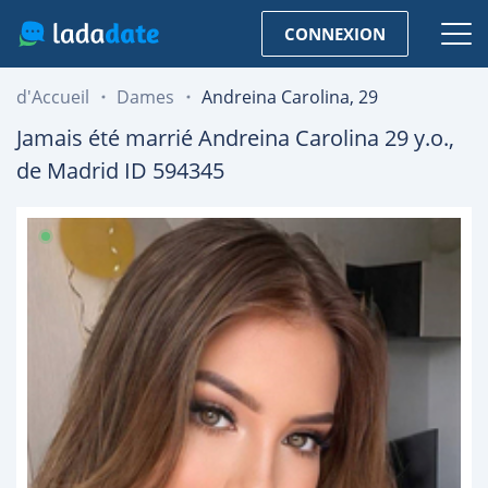
CONNEXION
d'Accueil
Dames
Andreina Carolina, 29
Jamais été marrié
Andreina Carolina
29
y.o.,
de
Madrid
ID 594345