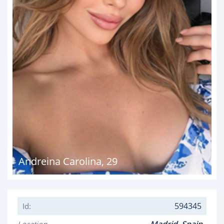
Andreina Carolina
,
29
594345
Id: