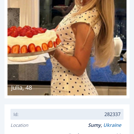
Julia
,
48
282337
Id:
Sumy,
Ukraine
Location