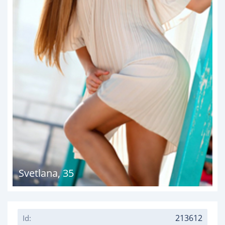
Svetlana
,
35
213612
Id: