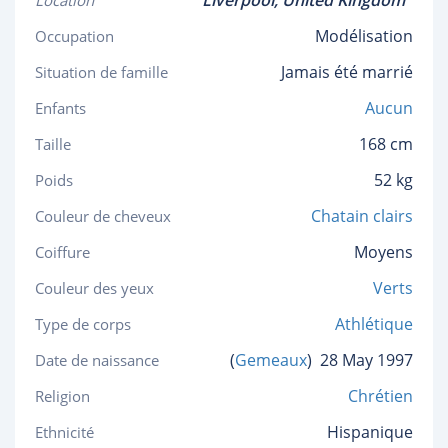
Liverpool,
United Kingdom
Location
Modélisation
Occupation
Jamais été marrié
Situation de famille
Aucun
Enfants
168 cm
Taille
52 kg
Poids
Chatain clairs
Couleur de cheveux
Moyens
Coiffure
Verts
Couleur des yeux
Athlétique
Type de corps
(
Gemeaux
)
28 May 1997
Date de naissance
Chrétien
Religion
Hispanique
Ethnicité