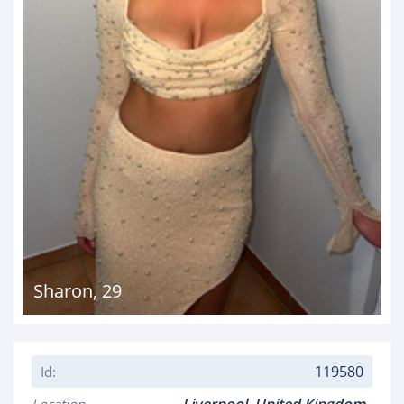
Sharon
,
29
119580
Id: