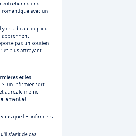
in entretienne une
el romantique avec un
l y en a beaucoup ici.
les apprennent
apporte pas un soutien
 et plus attrayant.
irmières et les
Si un infirmier sort
 et aurez le même
uellement et
-vous que les infirmiers
'il s'agit de cas