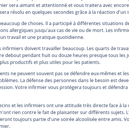
mier sera aimant et attentionné et vous traitera avec encore
era résolu en quelques secondes grâce à la réaction d'un inf
u beaucoup de choses. Il a participé à différentes situations d
ions allergiques jusqu'aux cas de vie ou de mort. Les infirm
 un travail et une pratique quotidienne.
s infirmiers doivent travailler beaucoup. Les quarts de trava
'être debout pendant huit ou douze heures presque tous les 
lus productifs et plus utiles pour les patients.
tients ne peuvent souvent pas se défendre eux-mêmes et les 
problèmes. La défense des personnes dans le besoin est de
ession. Votre infirmier vous protégera toujours et défendra v
cins et les infirmiers ont une attitude très directe face à la 
'ont rien contre le fait de plaisanter sur différents sujets. 
feront toujours partie d'une soirée alcoolisée entre amis. 
mier.