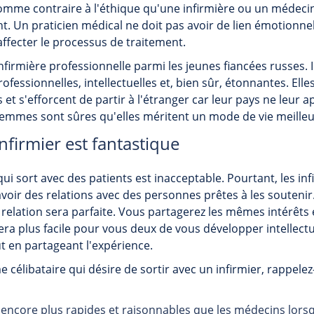
 comme contraire à l'éthique qu'une infirmière ou un médec
nt. Un praticien médical ne doit pas avoir de lien émotionn
 affecter le processus de traitement.
nfirmière professionnelle parmi les jeunes fiancées russes. I
rofessionnelles, intellectuelles et, bien sûr, étonnantes. El
 et s'efforcent de partir à l'étranger car leur pays ne leur 
femmes sont sûres qu'elles méritent un mode de vie meilleur
infirmier est fantastique
qui sort avec des patients est inacceptable. Pourtant, les inf
avoir des relations avec des personnes prêtes à les soutenir. 
a relation sera parfaite. Vous partagerez les mêmes intérêts
 sera plus facile pour vous deux de vous développer intellect
 en partageant l'expérience.
 célibataire qui désire de sortir avec un infirmier, rappelez
t encore plus rapides et raisonnables que les médecins lorsqu