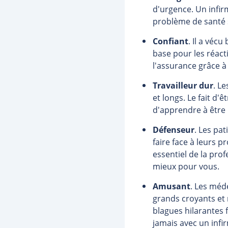
d'urgence. Un infir
problème de santé s
Confiant
. Il a véc
base pour les réact
l'assurance grâce à
Travailleur dur
. Le
et longs. Le fait d
d'apprendre à être p
Défenseur
. Les pa
faire face à leurs 
essentiel de la prof
mieux pour vous.
Amusant
. Les méde
grands croyants et n
blagues hilarantes 
jamais avec un infir